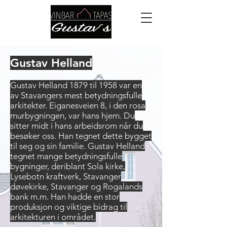
Gustav Helland
Gustav Helland 1879 til 1958 var en
av Stavangers mest betydningsfulle
arkitekter. Eiganesveien 8, i den rosa
murbygningen, var hans hjem. Du
sitter midt i hans arbeidsrom når du
besøker oss. Han tegnet dette bygget
til seg og sin familie. Gustav Helland
tegnet mange betydningsfulle
bygninger, deriblant Sola kirke,
Lysebotn kraftverk, Stavanger
døvekirke, Stavanger og Rogalands
bank m.m. Han hadde en stor
produksjon og viktige bidrag til
arkitekturen i området.