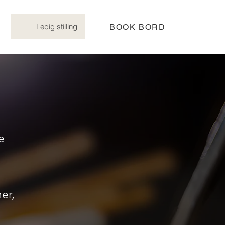
s
Ledig stilling
BOOK BORD
N
e
er,