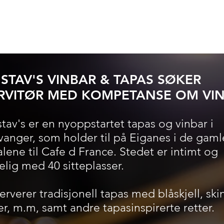
Hjem
Meny
Firmafest / Catering
Om os
STAV'S VINBAR & TAPAS SØKER
RVITØR MED KOMPETANSE OM VI
tav's er en nyoppstartet tapas og vinbar i
vanger, som holder til på Eiganes i de gaml
alene til Cafe d France. Stedet er intimt og
elig med 40 sitteplasser.
serverer tradisjonell tapas med blåskjell, skin
er, m.m, samt andre tapasinspirerte retter.