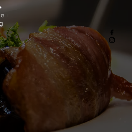
e
e i
g
t