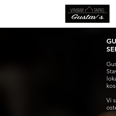
GU
SE
Gus
Sta
lok
kos
Vi 
ost