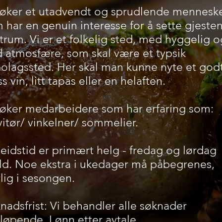
søker et utadvendt og sprudlende mennesk
 har en genuin interesse for å sette gjesten
trum. Vi er et folkelig sted, med hyggelig o
 atmosfære, som skal være et typsik
olagssted. Her skal man kunne nyte et god
ss vin, litt tapas eller en helaften.
søker medarbeidere som har erfaring som:
vitør/ vinkelner/ sommelier.
eidstid er primært helg - fredag og lørdag
ld. Noe ekstra i ukedager må påbegrenes,
lig i sesongen.
nadsfrist: Vi behandler alle søknader
tløpende. Lønn etter avtale.