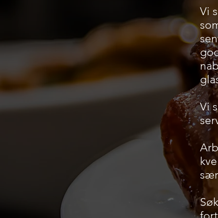
Vi 
som
sen
god
nab
gla
Vi 
ser
Arb
kve
sær
Søk
for